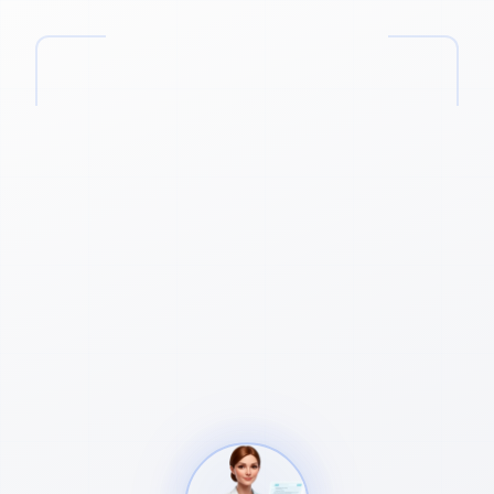
Merc
i
Lou
i
se
Specialties
EN
YOUR AI MEDICAL ASSISTANT
You care.
Lou
i
se
structures.